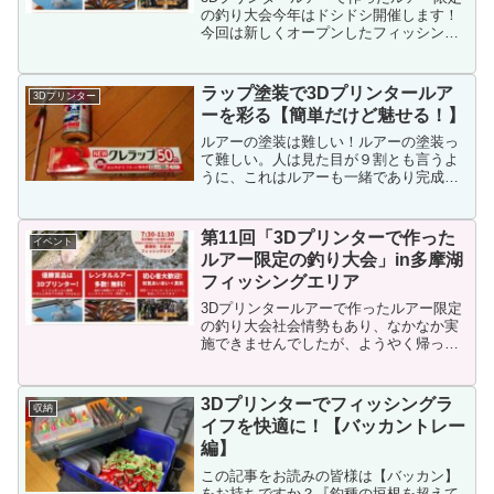
の釣り大会今年はドシドシ開催します！
今回は新しくオープンしたフィッシング
プールパーク稲毛です！電車でもアクセ
スしやすいのでどしどし来てください！
JR総武線「稲毛駅」から約15分、または
ラップ塗装で3Dプリンタールア
3Dプリンター
JR京葉線「稲毛海...
ーを彩る【簡単だけど魅せる！】
ルアーの塗装は難しい！ルアーの塗装っ
て難しい。人は見た目が９割とも言うよ
うに、これはルアーも一緒であり完成度
というか、とにかく人を釣るという意味
でルアー塗装は大事肝心なお魚さんはそ
こまで気にしてるとも思えなかったりで
第11回「3Dプリンターで作った
イベント
も実際色で釣果が変わった...
ルアー限定の釣り大会」in多摩湖
フィッシングエリア
3Dプリンタールアーで作ったルアー限定
の釣り大会社会情勢もあり、なかなか実
施できませんでしたが、ようやく帰って
きました！！今回の場所は多摩湖フィッ
シングエリアです！！電車でもアクセス
しやすいのでどしどし来てください！
3Dプリンターでフィッシングラ
収納
【開催日時】 2022年...
イフを快適に！【バッカントレー
編】
この記事をお読みの皆様は【バッカン】
をお持ちですか？『釣種の垣根を超えて