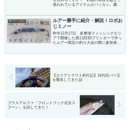
使われているアイテムがバッカン。撒き
エサ入れとして使う以外にも、大容量を
活かして雨具やタックルの収納に使った
り、魚を入れるライブウェルとしても使
ルアー勝手に紹介・解説！ロボお
3Dプリンター
われています。・・（中略...
じミノー
昨年12月17日、多摩湖フィッシングエリ
アで開催した第11回3Dプリンターで作っ
たルアー限定の釣り大会の際に参加者の
方から頂いたルアーで気になる物があっ
たのでご紹介！
【エリアトラウト釣行記】16代目バベ王
を襲名してきた話
プラスアルファ「フロントフック式豆ス
プーン」を試してきた！