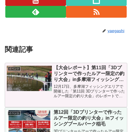
yaegashi
関連記事
【大会レポート】第11回「3Dプ
イベント
リンターで作ったルアー限定の釣
り大会」in多摩湖フィッシングエ
リア
12月17日、多摩湖フィッシングエリアで
開催した「第11回 3Dプリンターで作った
ルアー限定の釣り大会」のレポートで
す。今回は参加者の方々にルアーケース
の中の写真を多数撮らせて頂いたので、
ルアーケースの写真がメイン。当日の様
第12回「3Dプリンターで作った
イベント
子前日までの晴天...
ルアー限定の釣り大会」inフィッ
シングプールパーク稲毛
3Dプリンタールアーで作ったルアー限定