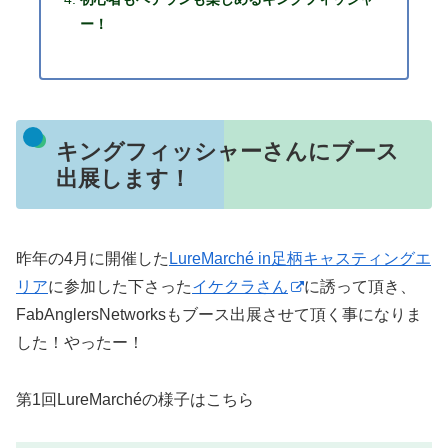
ー！
キングフィッシャーさんにブース
出展します！
昨年の4月に開催した
LureMarché in足柄キャスティングエ
リア
に参加した下さった
イケクラさん
に誘って頂き、
FabAnglersNetworksもブース出展させて頂く事になりま
した！やったー！
第1回LureMarchéの様子はこちら